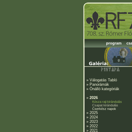
program
cs
»
Válogatás Tabló
»
Panorámák
»
Önálló kategóriák
»
2026
Kósza raji kirándulás
Csapat kirándulás
Cserkész napok
»
2025
»
2024
»
2023
»
2022
»
2021