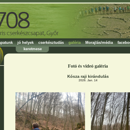
apatunk
jó helyek
cserkésztudás
galéria
Morajlás/média
facebo
keretmese
Fotó és videó galéria
Kósza raji kirándulás
2026. Jan. 14