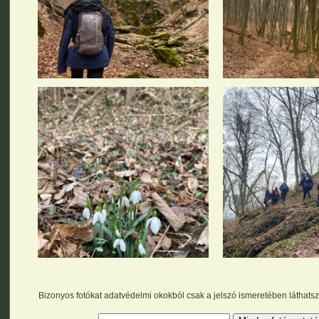
Bizonyos fotókat adatvédelmi okokból csak a jelszó ismeretében láthatsz