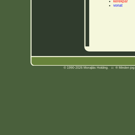
kerékpár
vonat
© 1990-2026 Morajlás Holding.
::
® Minden jog