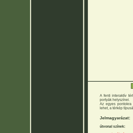
A fenti interaktív t
portyák helyszínei.
Az egyes pontokra 
lehet, a térkép típus
Jelmagyarázat:
útvonal színek: