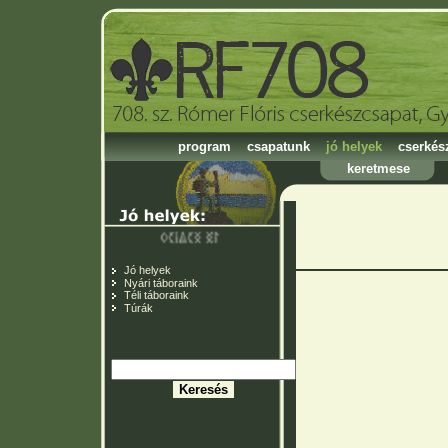
program
csapatunk
jó helyek
cserkés
keretmese
Jó helyek
Nyári táboraink
Téli táboraink
Túrák